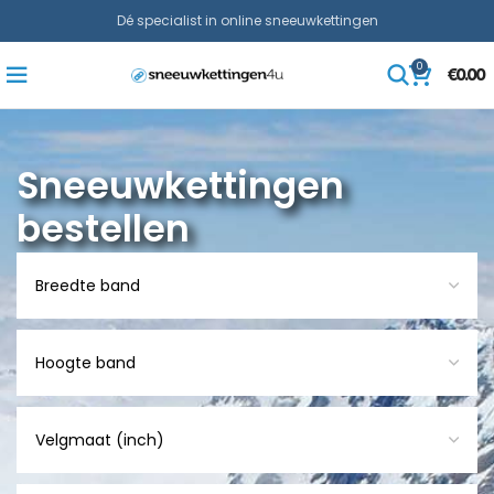
Dé specialist in online sneeuwkettingen
0
€
0.00
Sneeuwkettingen
bestellen