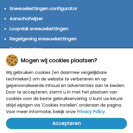
Sneeuwkettingen configurator
Aanschafwijzer
Loopvlak sneeuwkettingen
Regelgeving sneeuwkettingen
Bandenmaten
Montage handleidingen
Mogen wij cookies plaatsen?
Huren of kopen?
Wij gebruiken cookies (en daarmee vergelijkbare
technieken) om de website te verbeteren en op
Winterbanden
gepersonaliseerde inhoud en advertenties aan te bieden.
Door te accepteren, stemt u in met het plaatsen van
© 2014 - 2025 Sneeuwkettingen4u - Alle rechten
cookies voor de beste gebruikservaring. U kunt uw keuze
voorbehouden
altijd wijzigen via 'Cookies instellen' onderaan de pagina.
De getoonde adviesprijzen zijn door de fabrikant
bepaald.
Voor meer informatie, bekijk onze
Privacy Policy
.
Onze kortingen zijn gebaseerd op deze prijzen.
Alle prijzen zijn inclusief BTW en verzendkosten.
Accepteren