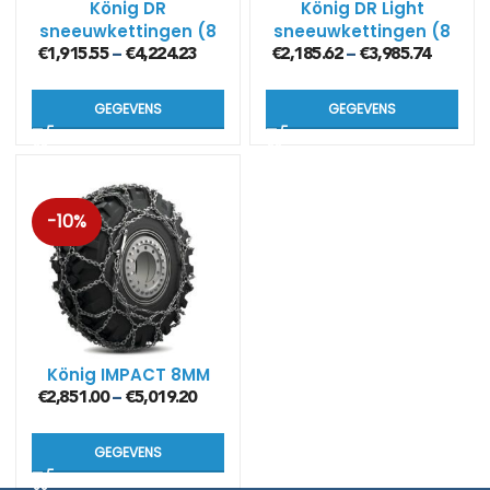
König DR
König DR Light
sneeuwkettingen (8
sneeuwkettingen (8
mm)
mm)
€
1,915.55
€
4,224.23
€
2,185.62
€
3,985.74
–
–
GEGEVENS
GEGEVENS
-10%
König IMPACT 8MM
€
2,851.00
€
5,019.20
–
GEGEVENS