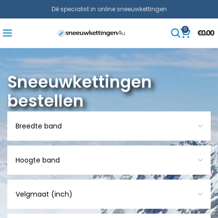
Dé specialist in online sneeuwkettingen
0
€
0.00
Sneeuwkettingen
bestellen