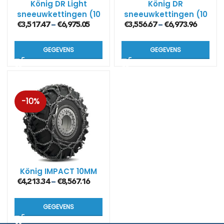
König DR Light
König DR
sneeuwkettingen (10
sneeuwkettingen (10
mm)
mm)
€
3,517.47
€
6,975.05
€
3,556.67
€
6,973.96
–
–
GEGEVENS
GEGEVENS
-10%
König IMPACT 10MM
€
4,213.34
€
8,567.16
–
GEGEVENS