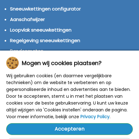
Sneeuwkettingen configurator
Aanschafwijzer
Loopvlak sneeuwkettingen
Regelgeving sneeuwkettingen
Bandenmaten
Montage handleidingen
Mogen wij cookies plaatsen?
Huren of kopen?
Wij gebruiken cookies (en daarmee vergelijkbare
technieken) om de website te verbeteren en op
Winterbanden
gepersonaliseerde inhoud en advertenties aan te bieden.
Door te accepteren, stemt u in met het plaatsen van
© 2014 - 2025 Sneeuwkettingen4u - Alle rechten
cookies voor de beste gebruikservaring. U kunt uw keuze
voorbehouden
altijd wijzigen via 'Cookies instellen' onderaan de pagina.
De getoonde adviesprijzen zijn door de fabrikant
bepaald.
Voor meer informatie, bekijk onze
Privacy Policy
.
Onze kortingen zijn gebaseerd op deze prijzen.
Alle prijzen zijn inclusief BTW en verzendkosten.
Accepteren