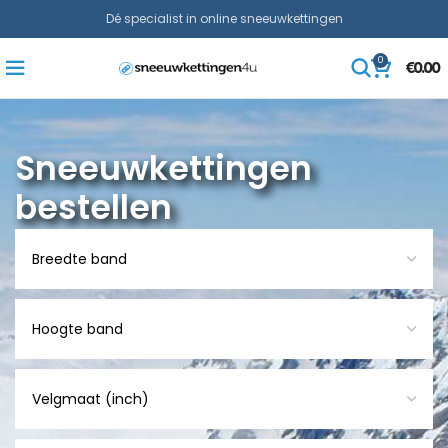
Dé specialist in online sneeuwkettingen
0
€
0.00
Sneeuwkettingen
bestellen