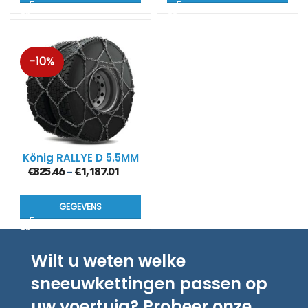
-10%
König RALLYE D 5.5MM
€
825.46
€
1,187.01
–
GEGEVENS
Wilt u weten welke
sneeuwkettingen passen op
uw voertuig? Probeer onze