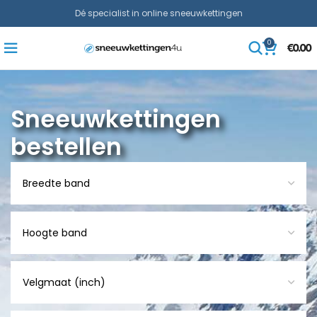
Dé specialist in online sneeuwkettingen
0
€
0.00
Sneeuwkettingen
bestellen