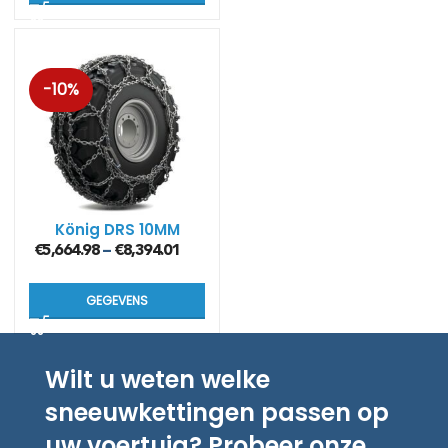
-10%
König DRS 10MM
€
5,664.98
€
8,394.01
–
GEGEVENS
Wilt u weten welke
sneeuwkettingen passen op
uw voertuig? Probeer onze