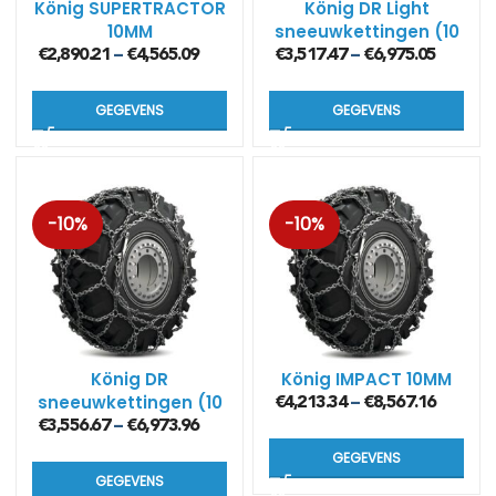
König SUPERTRACTOR
König DR Light
10MM
sneeuwkettingen (10
mm)
€
2,890.21
€
4,565.09
€
3,517.47
€
6,975.05
–
–
GEGEVENS
GEGEVENS
-10%
-10%
König DR
König IMPACT 10MM
sneeuwkettingen (10
€
4,213.34
€
8,567.16
–
mm)
€
3,556.67
€
6,973.96
–
GEGEVENS
GEGEVENS