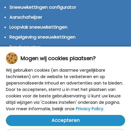
Sneeuwkettingen configurator
Aanschafwijzer
Loopvlak sneeuwkettingen
Regelgeving sneeuwkettingen
Bandenmaten
Montage handleidingen
Mogen wij cookies plaatsen?
Huren of kopen?
Wij gebruiken cookies (en daarmee vergelijkbare
technieken) om de website te verbeteren en op
Winterbanden
gepersonaliseerde inhoud en advertenties aan te bieden.
Door te accepteren, stemt u in met het plaatsen van
© 2014 - 2025 Sneeuwkettingen4u - Alle rechten
cookies voor de beste gebruikservaring. U kunt uw keuze
voorbehouden
altijd wijzigen via 'Cookies instellen' onderaan de pagina.
De getoonde adviesprijzen zijn door de fabrikant
bepaald.
Voor meer informatie, bekijk onze
Privacy Policy
.
Onze kortingen zijn gebaseerd op deze prijzen.
Alle prijzen zijn inclusief BTW en verzendkosten.
Accepteren