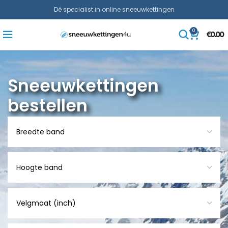
Dé specialist in online sneeuwkettingen
0
€
0.00
Sneeuwkettingen
bestellen