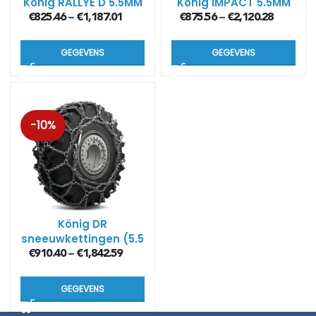
König RALLYE D 5.5MM
König IMPACT 5.5MM
€
825.46
€
1,187.01
€
875.56
€
2,120.28
–
–
GEGEVENS
GEGEVENS
-10%
König DR
sneeuwkettingen (5.5
mm)
€
910.40
€
1,842.59
–
GEGEVENS