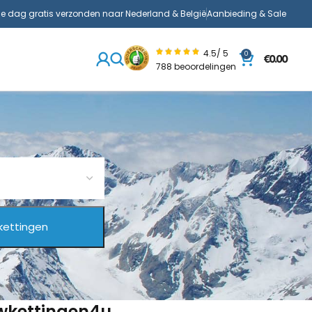
de dag gratis verzonden naar Nederland & België
Aanbieding & Sale
4.5/ 5
0
€
0.00
788 beoordelingen
uwkettingen4u