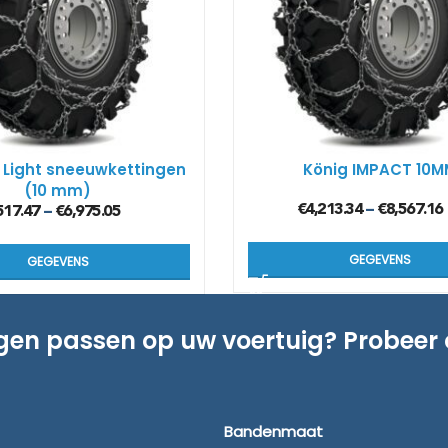
Kön
SUV
Kön
4×4
 Light sneeuwkettingen
König IMPACT 10
(10 mm)
Kön
€
4,213.34
€
8,567.16
Tes
–
517.47
€
6,975.05
–
GEGEVENS
GEGEVENS
ngen passen op uw voertuig? Probeer
Bandenmaat