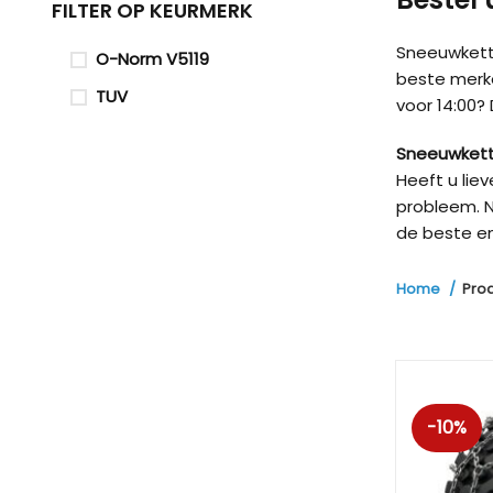
FILTER OP KEURMERK
Sneeuwketti
O-Norm V5119
beste merk
TUV
voor 14:00?
Sneeuwkett
Heeft u lie
probleem. N
de beste en
Home
Pro
-10%