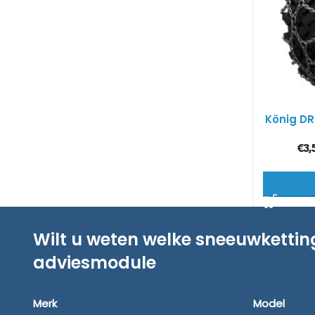
König DR
€
3,
Wilt u weten welke sneeuwketti
adviesmodule
Merk
Model