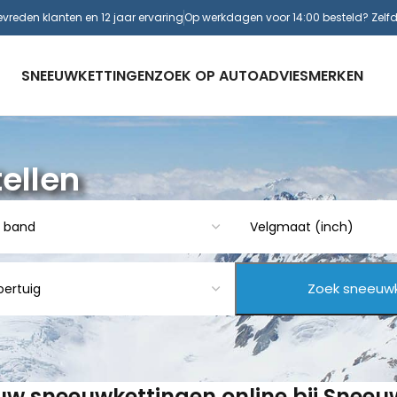
evreden klanten en 12 jaar ervaring
Op werkdagen voor 14:00 besteld? Zelf
SNEEUWKETTINGEN
ZOEK OP AUTO
ADVIES
MERKEN
ellen
 uw sneeuwkettingen online bij Snee