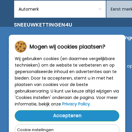
SNEEUWKETTINGEN4U
Wij zijn dé specialist in de verkoop van
sneeuwketting
van alleen de beste merken zoals Pewag, König,
Mogen wij cookies plaatsen?
Weissenfels, Maggi en RÜD.
Wij gebruiken cookies (en daarmee vergelijkbare
technieken) om de website te verbeteren en op
Vragen of graag persoonlijk advies? Neem contact o
gepersonaliseerde inhoud en advertenties aan te
met onze experts :
0318 - 250030
bieden. Door te accepteren, stemt u in met het
plaatsen van cookies voor de beste
4.5 van 5
gebruikservaring. U kunt uw keuze altijd wijzigen via
van
788 beoordelingen
'Cookies instellen' onderaan de pagina. Voor meer
informatie, bekijk onze
Privacy Policy
.
Accepteren
Cookie instellingen