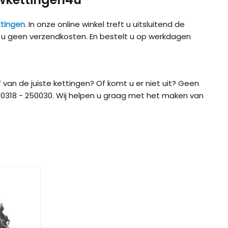
tingen
. In onze online winkel treft u uitsluitend de
t u geen verzendkosten. En bestelt u op werkdagen
 van de juiste kettingen? Of komt u er niet uit? Geen
0318 - 250030. Wij helpen u graag met het maken van
ig CB-12
König CB-7 (7mm)
König CD
ig Easy-Fit CU-9
König Easy-Fit voor SUV’s
König K-SL