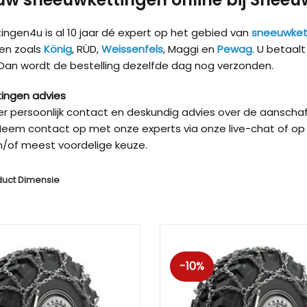
ngen4u is al 10 jaar dé expert op het gebied van
sneeuwket
en zoals
König
, RÜD,
Weissenfels
, Maggi en
Pewag
. U betaal
 Dan wordt de bestelling dezelfde dag nog verzonden.
ingen advies
ver persoonlijk contact en deskundig advies over de aanschaf
eem contact op met onze experts via onze live-chat of op 
/of meest voordelige keuze.
duct Dimensie
Kön
-10%
Kön