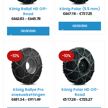
König RallyE HD Off-
König Polar (5.5 mm)
Road
€
467.18
€
737.25
–
sneeuwkettingen (5.5
€
462.83
€
645.78
–
mm)
GEGEVENS
GEGEVENS
-10%
-10%
König Rallye Pro
König Polar HD Off-
sneeuwkettingen
Road
voor vrachtwagens
sneeuwkettingen (5.5
€
481.34
€
911.49
€
517.28
€
725.27
–
–
(5.5 mm)
mm)