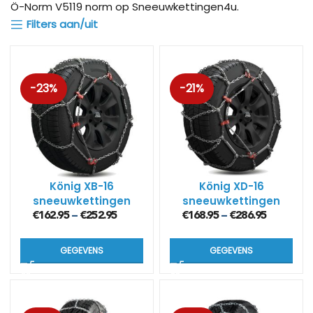
Ö-Norm V5119 norm op Sneeuwkettingen4u.
Filters aan/uit
-23%
-21%
König XB-16
König XD-16
sneeuwkettingen
sneeuwkettingen
(16mm) voor 4×4 en
(16mm)
€
162.95
€
252.95
€
168.95
€
286.95
–
–
SUV
GEGEVENS
GEGEVENS