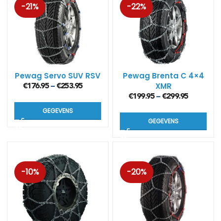
-21%
-22%
Pewag Servo SUV RSV
Pewag Brenta C 4×4
XMR
€
176.95
€
253.95
–
sneeuwkettingen
€
199.95
€
299.95
–
GEGEVENS
GEGEVENS
-10%
-20%