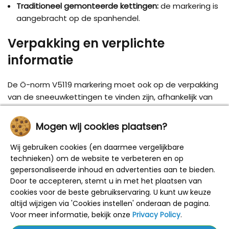
Traditioneel gemonteerde kettingen:
de markering is
aangebracht op de spanhendel.
Verpakking en verplichte
informatie
De Ö-norm V5119 markering moet ook op de verpakking
van de sneeuwkettingen te vinden zijn, afhankelijk van
het model:
Mogen wij cookies plaatsen?
K-Summit Pro:
de markering bevindt zich op een
etiket op de kunststof behuizing.
Wij gebruiken cookies (en daarmee vergelijkbare
technieken) om de website te verbeteren en op
Coach Master:
de markering staat op een etiket dat
gepersonaliseerde inhoud en advertenties aan te bieden.
aan de nylon tas is bevestigd.
Door te accepteren, stemt u in met het plaatsen van
Overige modellen:
de markering is te vinden op het
cookies voor de beste gebruikservaring. U kunt uw keuze
etiket van de draagtas of op de kartonnen
altijd wijzigen via 'Cookies instellen' onderaan de pagina.
Voor meer informatie, bekijk onze
Privacy Policy
.
verpakking.