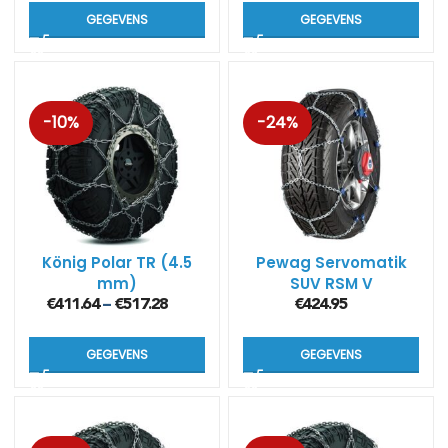
mm)
GEGEVENS
GEGEVENS
-10%
-24%
König Polar TR (4.5
Pewag Servomatik
mm)
SUV RSM V
€
411.64
€
517.28
€
424.95
–
GEGEVENS
GEGEVENS