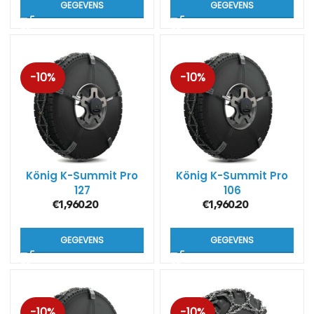
GEGEVENS
GEGEVENS
-10%
-10%
König K-Summit Pro
König K-Summit Pro
127
106
€
1,960.20
€
1,960.20
GEGEVENS
GEGEVENS
-10%
-10%