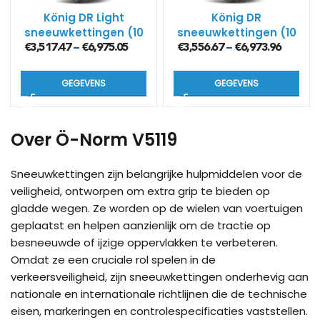
König DR Light
König DR
sneeuwkettingen (10
sneeuwkettingen (10
mm)
mm)
€
3,517.47
€
6,975.05
€
3,556.67
€
6,973.96
–
–
GEGEVENS
GEGEVENS
Over Ö-Norm V5119
Sneeuwkettingen zijn belangrijke hulpmiddelen voor de
veiligheid, ontworpen om extra grip te bieden op
gladde wegen. Ze worden op de wielen van voertuigen
geplaatst en helpen aanzienlijk om de tractie op
besneeuwde of ijzige oppervlakken te verbeteren.
Omdat ze een cruciale rol spelen in de
verkeersveiligheid, zijn sneeuwkettingen onderhevig aan
nationale en internationale richtlijnen die de technische
eisen, markeringen en controlespecificaties vaststellen.