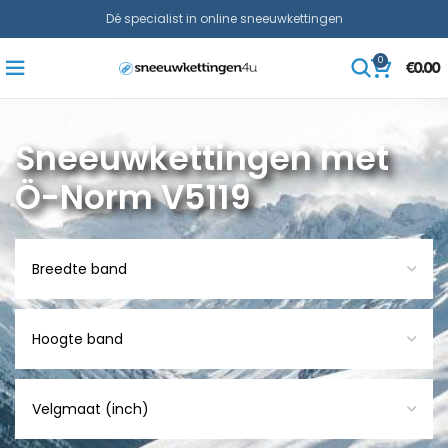
Dé specialist in online sneeuwkettingen
0
€
0.00
Sneeuwkettingen met
Ö-Norm V5119