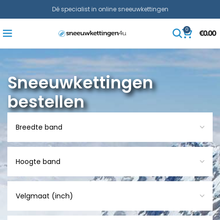
Dé specialist in online sneeuwkettingen
0
€
0.00
Sneeuwkettingen
bestellen