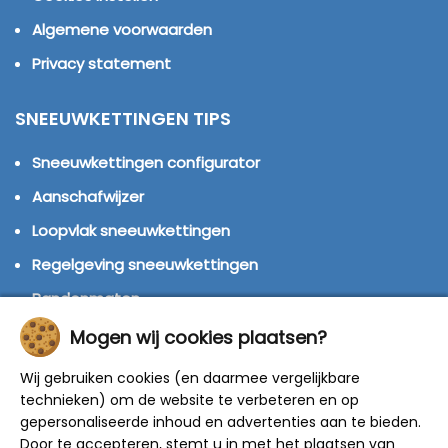
Algemene voorwaarden
Privacy statement
SNEEUWKETTINGEN TIPS
Sneeuwkettingen configurator
Aanschafwijzer
Loopvlak sneeuwkettingen
Regelgeving sneeuwkettingen
Bandenmaten
Montage handleidingen
Mogen wij cookies plaatsen?
Huren of kopen?
Wij gebruiken cookies (en daarmee vergelijkbare
technieken) om de website te verbeteren en op
Winterbanden
gepersonaliseerde inhoud en advertenties aan te bieden.
Door te accepteren, stemt u in met het plaatsen van