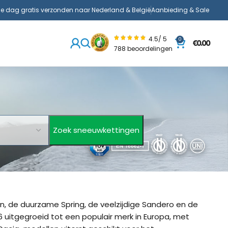
de dag gratis verzonden naar Nederland & België
Aanbieding & Sale
4.5/ 5
0
€
0.00
788 beoordelingen
, de duurzame Spring, de veelzijdige Sandero en de
6 uitgegroeid tot een populair merk in Europa, met