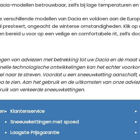
 Dacia-modellen betrouwbaar, zelfs bij lage temperaturen e
verschillende modellen van Dacia en voldoen aan de Europes
al presteert, ongeacht de winterse omstandigheden. Klik op
bereid u voor op een veilige en comfortabele rit, zelfs do
lingen van adviezen met betrekking tot uw Dacia en de maa
snelle technologische ontwikkelingen kan het echter voorko
wel naar te streven. Voordat u een sneeuwketting aanschaft,
 na te zien. Aan het gebruik en de uitkomsten van onze adv
bruik van verkeerde sneeuwkettingen.
KLANTENSERVICE
S
en
Klantenservice
Sneeuwkettingen met spoed
Laagste Prijsgarantie