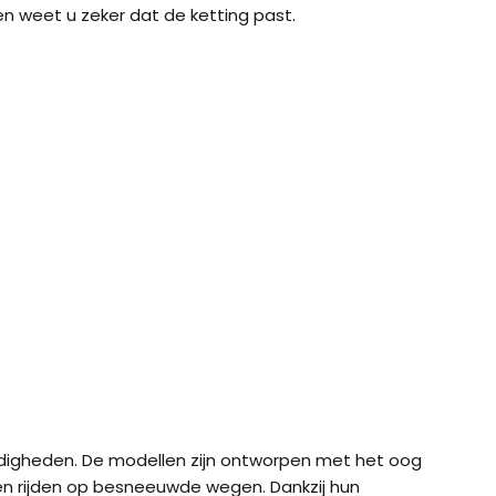
en weet u zeker dat de ketting past.
ig K-Summit XL voor
König K-Summit XXL voor
König K-S
’s
SUV’s
bussen / 
ig XB-16 (16mm) voor
König XD-16 Pro
König XD-
 en SUV
ig XG-12 Pro 252 voor
la Model Y
digheden. De modellen zijn ontworpen met het oog
 en rijden op besneeuwde wegen. Dankzij hun