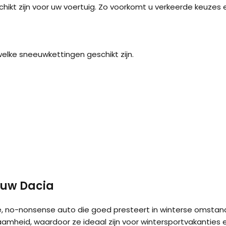
hikt zijn voor uw voertuig. Zo voorkomt u verkeerde keuzes 
Kön
SUV
welke sneeuwkettingen geschikt zijn.
Kön
4×4
Kön
Tes
 uw Dacia
, no-nonsense auto die goed presteert in winterse omstan
aamheid, waardoor ze ideaal zijn voor wintersportvakanties