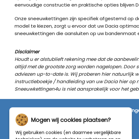
eenvoudige constructie en praktische opties blijven
Onze sneeuwkettingen zijn specifiek afgestemd op de 
model te kiezen, zorgt u ervoor dat uw Dacia optima
sneeuwkettingen die aansluiten op uw bandenmaat en 
Disclaimer
Houdt u er alstublieft rekening mee dat de aanbeve
altijd met de grootste zorg worden nagelopen. Door 
adviezen up-to-date is. Wij proberen hier natuurlijk 
instructieboekje / handleiding van uw Dacia hier op
Sneeuwkettingen4u is niet aansprakelijk voor het ge
SNEEUWKETTINGEN4U
Wij zijn dé specialist in de verkoop van
sneeuwketting
van alleen de beste merken zoals Pewag, König,
Mogen wij cookies plaatsen?
Weissenfels, Maggi en RÜD.
Wij gebruiken cookies (en daarmee vergelijkbare