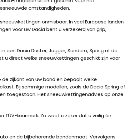
 Dacia-modellen uiterst geschikt voor het
, besneeuwde omstandigheden.
e sneeuwkettingen onmisbaar. In veel Europese landen
ngen voor uw Dacia bent u verzekerd van grip,
t in een Dacia Duster, Jogger, Sandero, Spring of de
iet u direct welke sneeuwkettingen geschikt zijn voor
p de zijkant van uw band en bepaalt welke
kast. Bij sommige modellen, zoals de Dacia Spring of
tingen toegestaan. Het sneeuwkettingenadvies op onze
ig CB-12
König CB-7 (7mm)
König CD
n TÜV-keurmerk. Zo weet u zeker dat u veilig én
ig Easy-Fit CU-9
König Easy-Fit voor SUV’s
König K-SL
w auto en de bijbehorende bandenmaat. Vervolgens