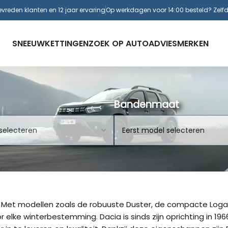
evreden klanten en 12 jaar ervaring
Op werkdagen voor 14:00 besteld? Zelf
SNEEUWKETTINGEN
ZOEK OP AUTO
ADVIES
MERKEN
Bandenmaat
 Met modellen zoals de robuuste Duster, de compacte Logan
lke winterbestemming. Dacia is sinds zijn oprichting in 196