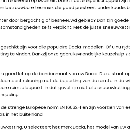
 in te leveren op kwaliteit. Dankzij deze eigenschappen zijn
n en betrouwbare techniek die goed presteert onder koude
 winter door bergachtig of besneeuwd gebied? Dan zijn goed
somstandigheden zelfs verplicht. Met de juiste sneeuwketti
eschikt zijn voor alle populaire Dacia-modellen. Of u nu rijd
ting te vinden. Dankzij onze gebruiksvriendelijke keuzehulp z
dat u goed let op de bandenmaat van uw Dacia. Deze staat o
naast rekening met de beperking van de ruimte in de wiel
kbare ruimte beperkt. In dat geval zijn niet alle sneeuwket
nspeling.
Kön
de strenge Europese norm EN 16662-1 en zijn voorzien van ee
ls in het buitenland.
Kön
neeuwketting. U selecteert het merk Dacia, het model van u