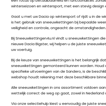
een focus op betaalbaarheid en functionaliteit zonder
winterseizoen en wintersport, met een stevig desig
Gaat u met uw Dacia op wintersport of rijdt u in de
is het gebruik van sneeuwkettingen bij bepaalde weer
veiligheid en controle, ongeacht de omstandigheden.
Bij Sneeuwkettingen4u.nl vindt u sneeuwkettingen die g
nieuwe Dacia Bigster, wij helpen u de juiste sneeuwket
uw voertuig.
Bij de keuze van sneeuwkettingen is het belangrijk 
sneeuwkettingen gemonteerd kunnen worden. Houd daar
specifieke uitvoeringen van de Sandero, is de beschi
webshop houdt rekening met deze beschikbare binne
Alle sneeuwkettingen in ons assortiment voldoen aan 
wettelijk correct de weg op gaat, zowel in Nederland a
Via onze selectiehulp kiest u eenvoudig de juiste s