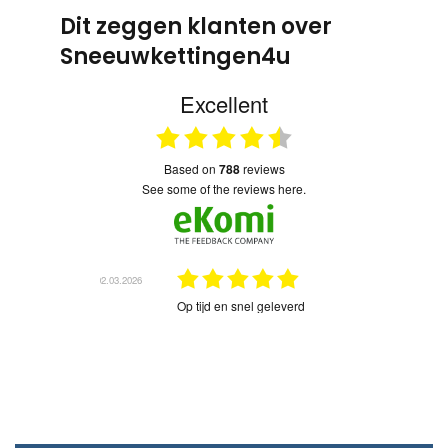
Dit zeggen klanten over
Sneeuwkettingen4u
Excellent
based on
788
reviews
see some of the reviews here.
02.03.2026
18.04.202
prijzen.
Op tijd en snel geleverd
04.03.2026
02.03.202