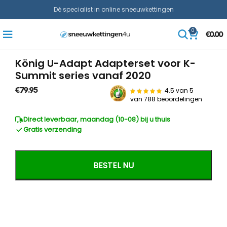
Dé specialist in online sneeuwkettingen
0
€
0.00
König U-Adapt Adapterset voor K-
Summit series vanaf 2020
4.5 van 5
€
79.95
van
788 beoordelingen
Direct leverbaar, maandag (10-08) bij u thuis
Gratis verzending
BESTEL NU