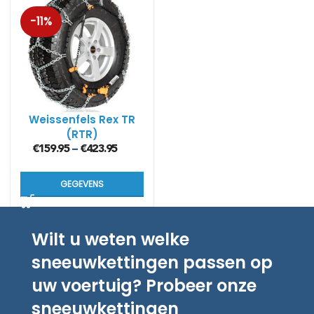
-11%
Weissenfels Rex TR
(RTR)
€
159.95
€
423.95
–
GEGEVENS
Wilt u weten welke
sneeuwkettingen passen op
uw voertuig? Probeer onze
sneeuwkettingen