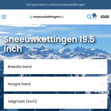
Dé specialist in online sneeuwkettingen
0
€
0.00
Sneeuwkettingen 19.5
inch