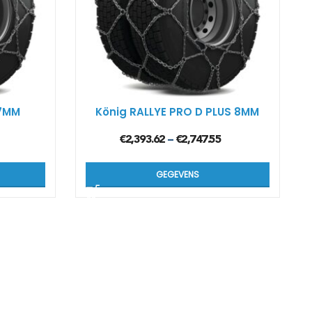
 7MM
König RALLYE PRO D PLUS 8MM
€
2,393.62
€
2,747.55
–
GEGEVENS