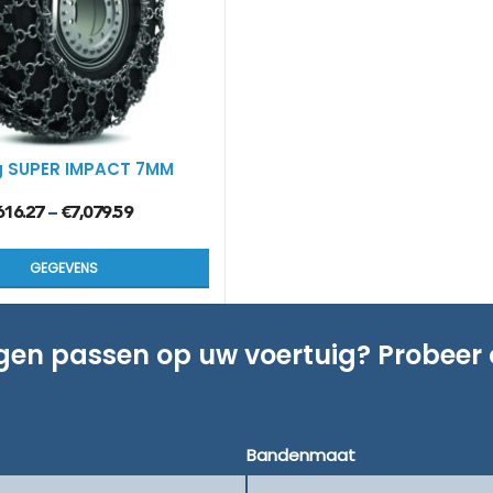
g SUPER IMPACT 7MM
616.27
€
7,079.59
–
GEGEVENS
ngen passen op uw voertuig? Probeer
Bandenmaat