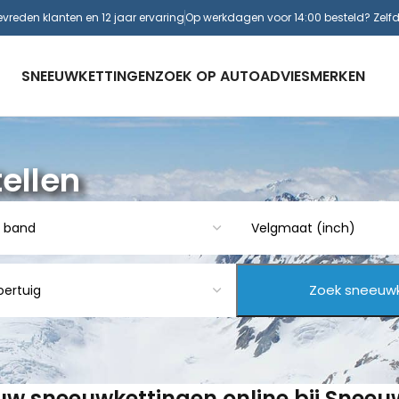
evreden klanten en 12 jaar ervaring
Op werkdagen voor 14:00 besteld? Zelf
SNEEUWKETTINGEN
ZOEK OP AUTO
ADVIES
MERKEN
ellen
 uw sneeuwkettingen online bij Snee