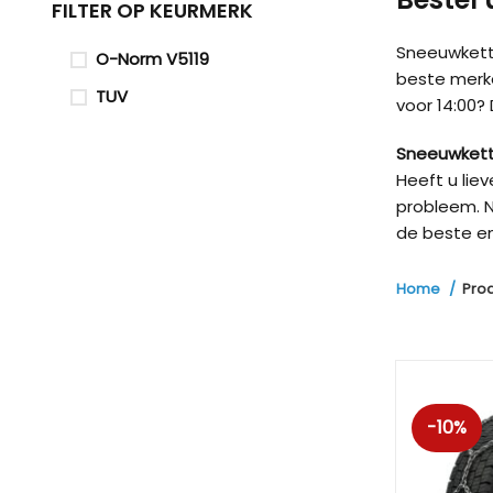
FILTER OP KEURMERK
Sneeuwketti
O-Norm V5119
beste merk
TUV
voor 14:00?
Sneeuwkett
Heeft u lie
probleem. N
de beste en
Home
Pro
-10%