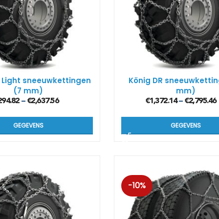
 Light sneeuwkettingen
König DR sneeuwkettin
(7 mm)
mm)
294.82
€
2,637.56
€
1,372.14
€
2,795.46
–
–
GEGEVENS
GEGEVENS
-10%