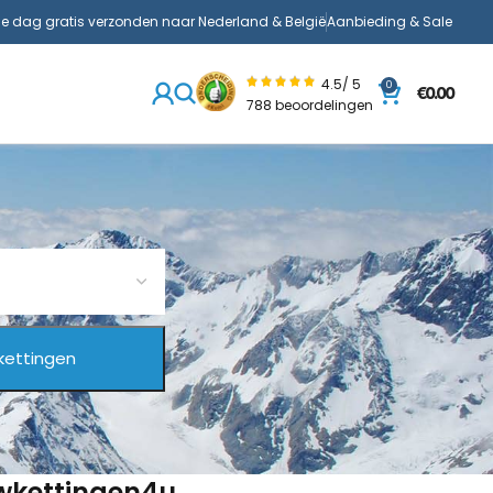
de dag gratis verzonden naar Nederland & België
Aanbieding & Sale
4.5/ 5
0
€
0.00
788 beoordelingen
uwkettingen4u