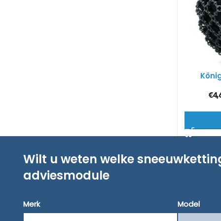
Köni
€
4,
Wilt u weten welke sneeuwketti
adviesmodule
Merk
Model