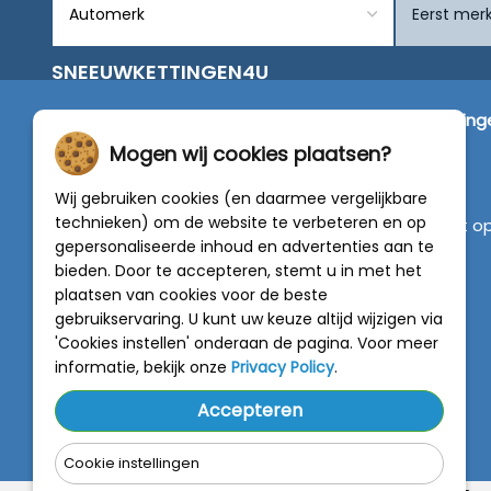
SNEEUWKETTINGEN4U
Wij zijn dé specialist in de verkoop van
sneeuwketting
van alleen de beste merken zoals Pewag, König,
Mogen wij cookies plaatsen?
Weissenfels, Maggi en RÜD.
Wij gebruiken cookies (en daarmee vergelijkbare
technieken) om de website te verbeteren en op
Vragen of graag persoonlijk advies? Neem contact o
gepersonaliseerde inhoud en advertenties aan te
met onze experts :
0318 - 250030
bieden. Door te accepteren, stemt u in met het
plaatsen van cookies voor de beste
4.5 van 5
gebruikservaring. U kunt uw keuze altijd wijzigen via
van
788 beoordelingen
'Cookies instellen' onderaan de pagina. Voor meer
informatie, bekijk onze
Privacy Policy
.
Accepteren
Cookie instellingen