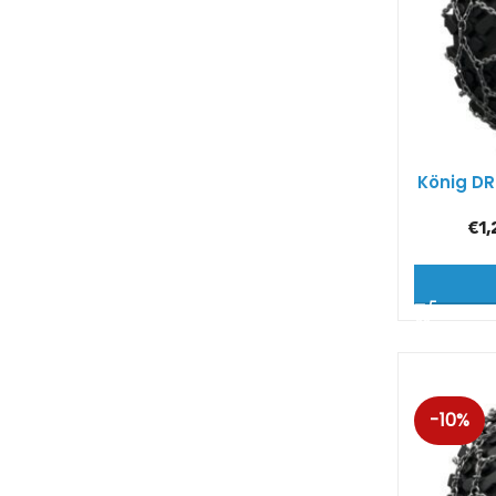
König DR
€
1,
-10%