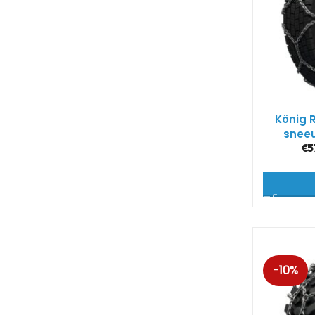
König 
snee
€
5
-10%