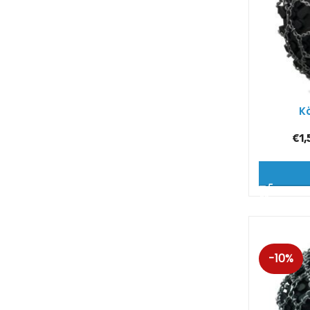
K
€
1,
-10%