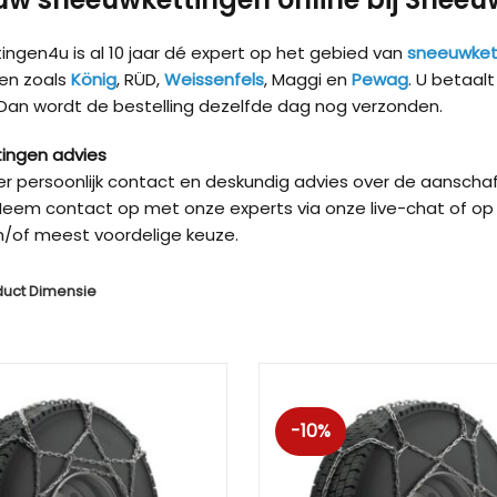
ngen4u is al 10 jaar dé expert op het gebied van
sneeuwket
en zoals
König
, RÜD,
Weissenfels
, Maggi en
Pewag
. U betaal
 Dan wordt de bestelling dezelfde dag nog verzonden.
ingen advies
ver persoonlijk contact en deskundig advies over de aanschaf
eem contact op met onze experts via onze live-chat of op 
/of meest voordelige keuze.
duct Dimensie
Kön
-10%
Kön