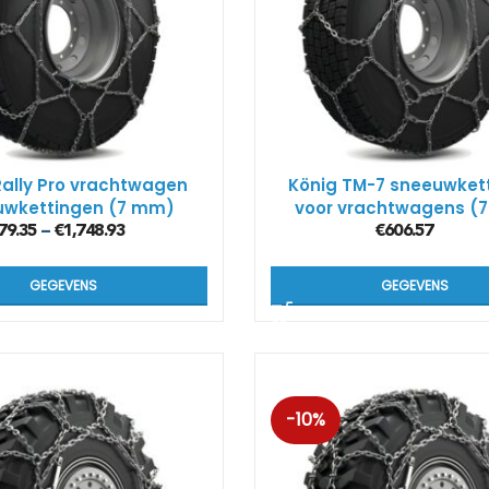
Kön
SUV
Kön
4×4
Rally Pro vrachtwagen
König TM-7 sneeuwket
uwkettingen (7 mm)
voor vrachtwagens (
Kön
Tes
79.35
€
1,748.93
€
606.57
–
GEGEVENS
GEGEVENS
-10%