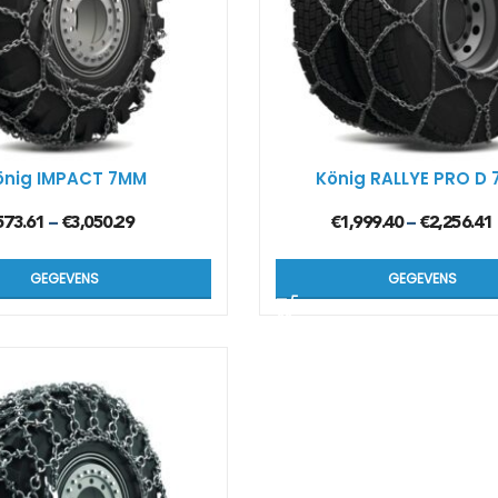
önig IMPACT 7MM
König RALLYE PRO D
573.61
€
3,050.29
€
1,999.40
€
2,256.41
–
–
GEGEVENS
GEGEVENS