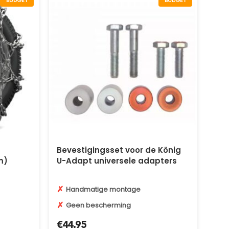
BUDGET
BUDGET
Bevestigingsset voor de König
m)
U-Adapt universele adapters
✗
Handmatige montage
✗
Geen bescherming
€
44.95