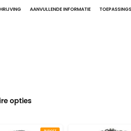
HRIJVING
AANVULLENDE INFORMATIE
TOEPASSINGS
Kön
SUV
Kön
4×4
Kön
Tes
re opties