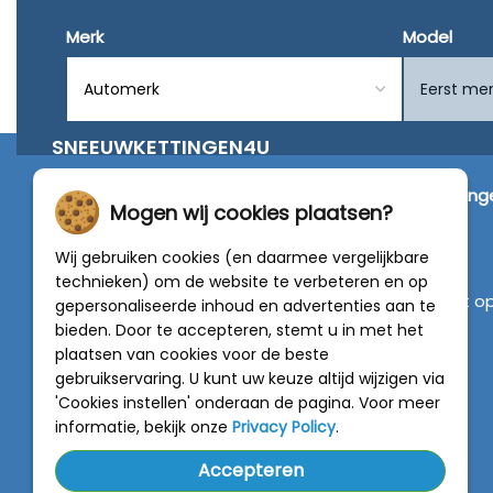
Merk
Model
SNEEUWKETTINGEN4U
Wij zijn dé specialist in de verkoop van
sneeuwketting
Mogen wij cookies plaatsen?
van alleen de beste merken zoals Pewag, König,
Weissenfels, Maggi en RÜD.
Wij gebruiken cookies (en daarmee vergelijkbare
technieken) om de website te verbeteren en op
Vragen of graag persoonlijk advies? Neem contact o
gepersonaliseerde inhoud en advertenties aan te
met onze experts :
0318 - 250030
bieden. Door te accepteren, stemt u in met het
plaatsen van cookies voor de beste
gebruikservaring. U kunt uw keuze altijd wijzigen via
4.5 van 5
van
788 beoordelingen
'Cookies instellen' onderaan de pagina. Voor meer
informatie, bekijk onze
Privacy Policy
.
Accepteren