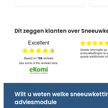
Dit zeggen klanten over Sneeuwk
Excellent
04.03.2026
Super! Binnen 2 dagen bestelling in huis.
Snelle service en
based on
788
reviews
see some of the reviews here.
04.03.2026
Super! Binnen 2 dagen bestelling in huis.
Snelle service en
Wilt u weten welke sneeuwkett
adviesmodule