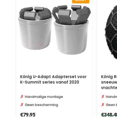
BUDGET
König U-Adapt Adapterset voor
König R
K-Summit series vanaf 2020
sneeuwk
vracht
✗
✗
Handmatige montage
Handm
✗
✗
Geen bescherming
Geen 
€
79.95
€
348.4