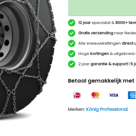
12 jaar
specialist &
8000+ tev
Gratis verzending
naar Neder
Alle sneeuwkettingen
direct 
Hoge
kortingen
& uitgebreid
2 jaar
garantie & support
|
5 
Betaal gemakkelijk met 
Kön
Merken:
König Professional
.
Kön