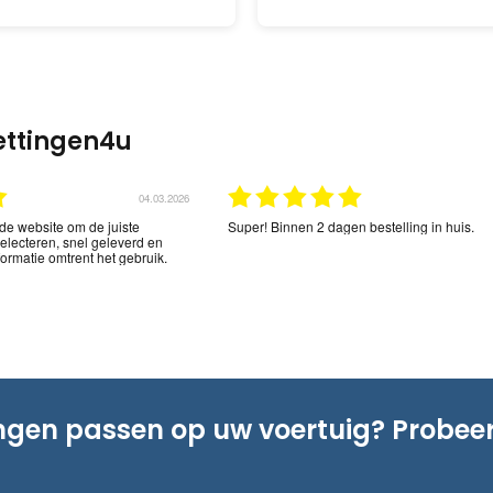
ettingen4u
02.03.2026
 goede prijzen.
Op tijd en snel geleverd
02.03.2026
 goede prijzen.
Op tijd en snel geleverd
ingen passen op uw voertuig? Probee