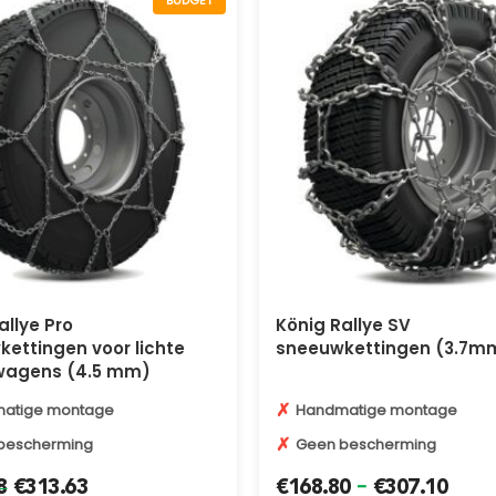
BUDGET
allye Pro
König Rallye SV
ettingen voor lichte
sneeuwkettingen (3.7m
wagens (4.5 mm)
✗
atige montage
Handmatige montage
✗
bescherming
Geen bescherming
-
8
€
313.63
€
168.80
€
307.10