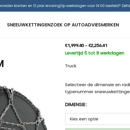
evreden klanten en 12 jaar ervaring
Op werkdagen voor 14:00 besteld? Zelf
SNEEUWKETTINGEN
ZOEK OP AUTO
ADVIES
MERKEN
€
1,999.40
€
2,256.41
–
Levertijd 5 tot 8 werkdagen
M
Truck
Selecteer de dimensie en radi
typenummer sneeuwkettinge
DIMENSIE