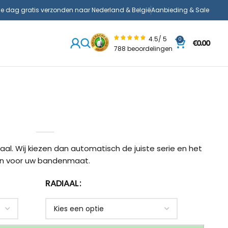
de dag gratis verzonden naar Nederland & België
Aanbieding & Sale
4.5/ 5
0
€
0.00
788 beoordelingen
aal. Wij kiezen dan automatisch de juiste serie en het
n voor uw bandenmaat.
RADIAAL