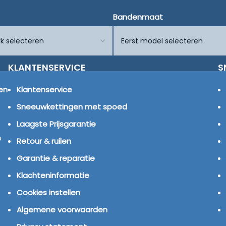
Bandenmaat
KLANTENSERVICE
S
en
Klantenservice
Sneeuwkettingen met spoed
Laagste Prijsgarantie
p
Retour & ruilen
Garantie & reparatie
Klachteninformatie
Cookies instellen
Algemene voorwaarden