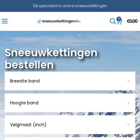
Dé specialist in online sneeuwkettingen
0
€
0.00
Sneeuwkettingen
bestellen