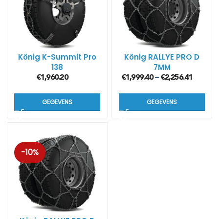
König K-Summit Pro
König RALLYE PRO D
138
7MM
€
1,960.20
€
1,999.40
€
2,256.41
–
GEGEVENS
GEGEVENS
-10%