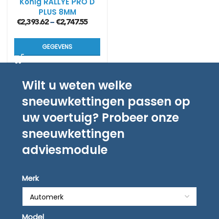
König RALLYE PRO D
PLUS 8MM
€
2,393.62
€
2,747.55
–
GEGEVENS
Wilt u weten welke
sneeuwkettingen passen op
uw voertuig? Probeer onze
sneeuwkettingen
adviesmodule
Merk
Model