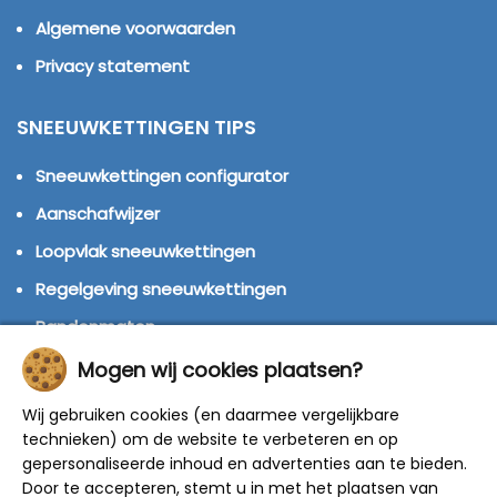
Algemene voorwaarden
Privacy statement
SNEEUWKETTINGEN TIPS
Sneeuwkettingen configurator
Aanschafwijzer
Loopvlak sneeuwkettingen
Regelgeving sneeuwkettingen
Bandenmaten
Montage handleidingen
Mogen wij cookies plaatsen?
Huren of kopen?
Wij gebruiken cookies (en daarmee vergelijkbare
technieken) om de website te verbeteren en op
Winterbanden
gepersonaliseerde inhoud en advertenties aan te bieden.
Door te accepteren, stemt u in met het plaatsen van