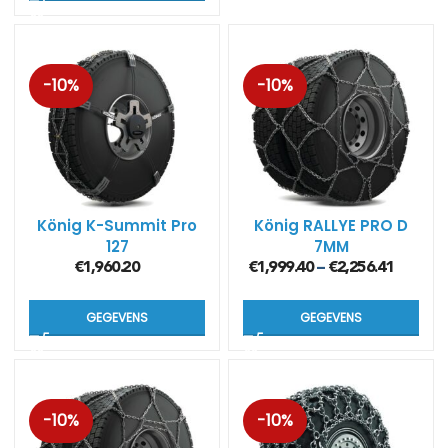
-10%
-10%
König K-Summit Pro
König RALLYE PRO D
127
7MM
€
1,960.20
€
1,999.40
€
2,256.41
–
GEGEVENS
GEGEVENS
-10%
-10%