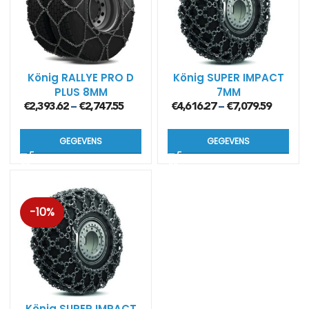
König RALLYE PRO D
König SUPER IMPACT
PLUS 8MM
7MM
€
2,393.62
€
2,747.55
€
4,616.27
€
7,079.59
–
–
GEGEVENS
GEGEVENS
-10%
König SUPER IMPACT