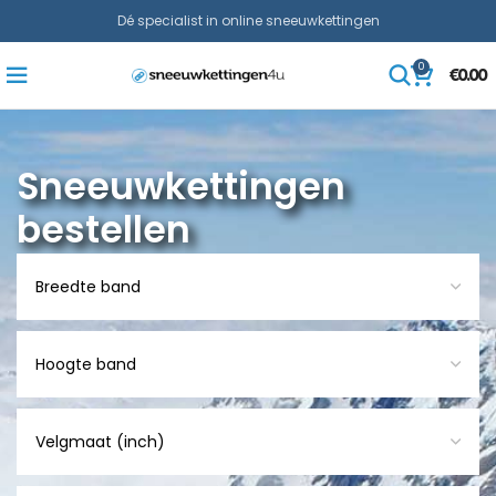
Dé specialist in online sneeuwkettingen
0
€
0.00
Sneeuwkettingen
bestellen