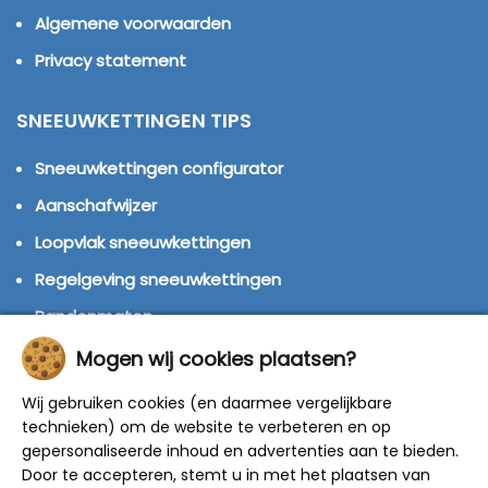
Algemene voorwaarden
Privacy statement
SNEEUWKETTINGEN TIPS
Sneeuwkettingen configurator
Aanschafwijzer
Loopvlak sneeuwkettingen
Regelgeving sneeuwkettingen
Bandenmaten
Montage handleidingen
Mogen wij cookies plaatsen?
Huren of kopen?
Wij gebruiken cookies (en daarmee vergelijkbare
technieken) om de website te verbeteren en op
Winterbanden
gepersonaliseerde inhoud en advertenties aan te bieden.
Door te accepteren, stemt u in met het plaatsen van
© 2014 - 2025 Sneeuwkettingen4u - Alle rechten