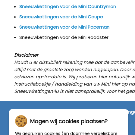
Sneeuwkettingen voor de Mini Countryman
Sneeuwkettingen voor de Mini Coupe
Sneeuwkettingen voor de Mini Paceman
Sneeuwkettingen voor de Mini Roadster
Disclaimer
Houdt u er alstublieft rekening mee dat de aanbevel
altijd met de grootste zorg worden nagelopen. Door 
adviezen up-to-date is. Wij proberen hier natuurlijk 
instructieboekje / handleiding van uw Mini hier op n
Sneeuwkettingen4u is niet aansprakelijk voor het ge
SNEEUWKETTINGEN4U
Wij zijn dé specialist in de verkoop van
sneeuwketting
van alleen de beste merken zoals Pewag, König,
Mogen wij cookies plaatsen?
Weissenfels, Maggi en RÜD.
Wij gebruiken cookies (en daarmee vergelijkbare