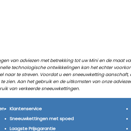
Kön
SUV
Kön
4×4
Kön
ingen van adviezen met betrekking tot uw Mini en de maat 
Tes
snelle technologische ontwikkelingen kan het echter voorko
wel naar te streven. Voordat u een sneeuwketting aanschaft,
a te zien. Aan het gebruik en de uitkomsten van onze advie
bruik van verkeerde sneeuwkettingen.
KLANTENSERVICE
S
en
Klantenservice
Sneeuwkettingen met spoed
Laagste Prijsgarantie