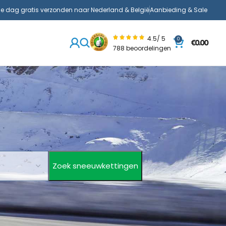
de dag gratis verzonden naar Nederland & België
Aanbieding & Sale
4.5/ 5
0
€
0.00
788 beoordelingen