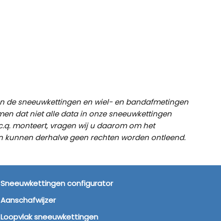
ig K-Summit XL voor
König K-Summit XXL voor
König K-S
’s
SUV’s
bussen / 
ig XB-16 (16mm) voor
König XD-16 Pro
König XD-
 en SUV
ig XG-12 Pro 252 voor
van de sneeuwkettingen en wiel- en bandafmetingen
la Model Y
men dat niet alle data in onze sneeuwkettingen
 c.q. monteert, vragen wij u daarom om het
zen kunnen derhalve geen rechten worden ontleend.
NEEUWKETTINGEN TIPS
Sneeuwkettingen configurator
Aanschafwijzer
Loopvlak sneeuwkettingen