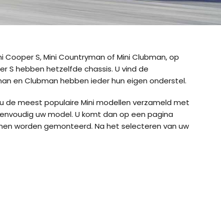
ni Cooper S, Mini Countryman of Mini Clubman, op
r S hebben hetzelfde chassis. U vind de
man en Clubman hebben ieder hun eigen onderstel.
or u de meest populaire Mini modellen verzameld met
eenvoudig uw model. U komt dan op een pagina
nnen worden gemonteerd. Na het selecteren van uw
ig CB-12
König CB-7 (7mm)
König CD
ig Easy-Fit CU-9
König Easy-Fit voor SUV’s
König K-SL