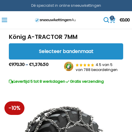
Dé specialist in online sneeuwkettingen
0
€
0.00
König A-TRACTOR 7MM
Selecteer bandenmaat
4.5 van 5
€
970.30
€
1,376.50
–
van
788 beoordelingen
Levertijd 5 tot 8 werkdagen
Gratis verzending
-10%