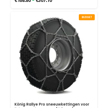
-
€
168.80
€
307.10
BUDGET
König Rallye Pro sneeuwkettingen voor