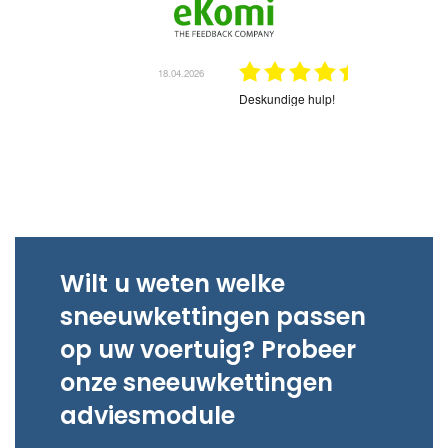
18.04.2026
el geleverd
Deskundige hulp!
02.03.2026
e en goede prijzen.
Op tijd en snel geleverd
Wilt u weten welke
sneeuwkettingen passen
op uw voertuig? Probeer
onze sneeuwkettingen
adviesmodule