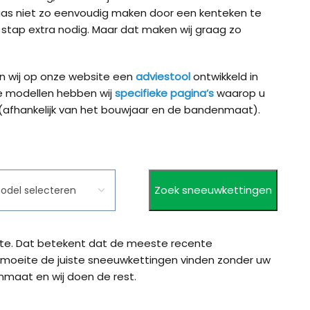
aas niet zo eenvoudig maken door een kenteken te
ig K-Summit XL voor
König K-Summit XXL voor
König K-S
n stap extra nodig. Maar dat maken wij graag zo
’s
SUV’s
bussen / 
en wij op onze website een
adviestool
ontwikkeld in
ig XB-16 (16mm) voor
König XD-16 Pro
König XD-
e modellen hebben wij
specifieke pagina’s
waarop u
 en SUV
 (afhankelijk van het bouwjaar en de bandenmaat).
ig XG-12 Pro 252 voor
la Model Y
maat
ate. Dat betekent dat de meeste recente
 moeite de juiste sneeuwkettingen vinden zonder uw
nmaat en wij doen de rest.