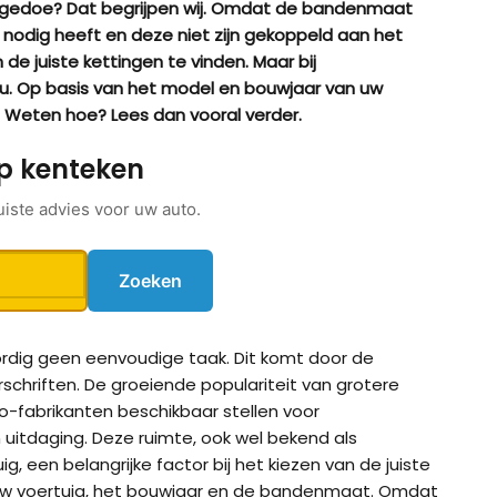
el gedoe? Dat begrijpen wij. Omdat de bandenmaat
 nodig heeft en deze niet zijn gekoppeld aan het
de juiste kettingen te vinden. Maar bij
 u. Op basis van het model en bouwjaar van uw
. Weten hoe? Lees dan vooral verder.
p kenteken
uiste advies voor uw auto.
Zoeken
rdig geen eenvoudige taak. Dit komt door de
ig CB-12
König CB-7 (7mm)
König CD
rschriften. De groeiende populariteit van grotere
fabrikanten beschikbaar stellen voor
uitdaging. Deze ruimte, ook wel bekend als
ig Easy-Fit CU-9
König Easy-Fit voor SUV’s
König K-SL
, een belangrijke factor bij het kiezen van de juiste
n uw voertuig, het bouwjaar en de bandenmaat. Omdat