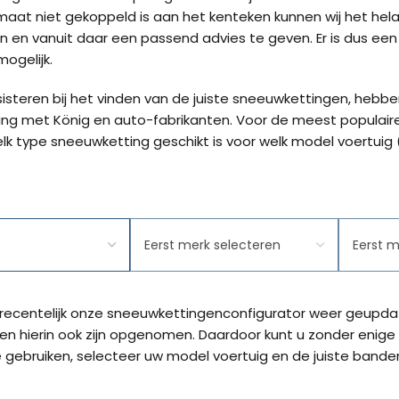
at niet gekoppeld is aan het kenteken kunnen wij het hel
Kön
len en vanuit daar een passend advies te geven. Er is dus ee
SUV
ogelijk.
isteren bij het vinden van de juiste sneeuwkettingen, hebb
Kön
ng met König en auto-fabrikanten. Voor de meest populair
4×4
elk type sneeuwketting geschikt is voor welk model voertuig
Kön
Tes
Model
Banden
recentelijk onze sneeuwkettingenconfigurator weer geupd
n hierin ook zijn opgenomen. Daardoor kunt u zonder enige
 gebruiken, selecteer uw model voertuig en de juiste bande