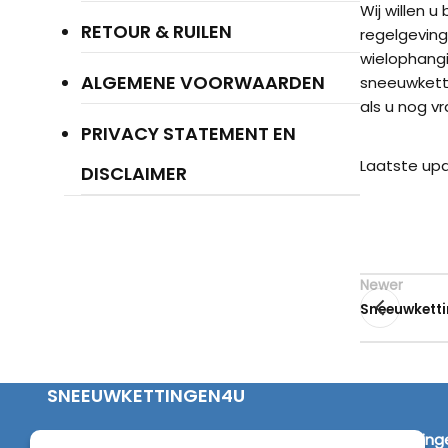
Wij willen 
RETOUR & RUILEN
regelgeving
wielophangi
ALGEMENE VOORWAARDEN
sneeuwketti
als u nog v
PRIVACY STATEMENT EN
Laatste upd
DISCLAIMER
Newer
Sneeuwketti
SNEEUWKETTINGEN4U
Wij zijn dé specialist in de verkoop van
sneeuwketting