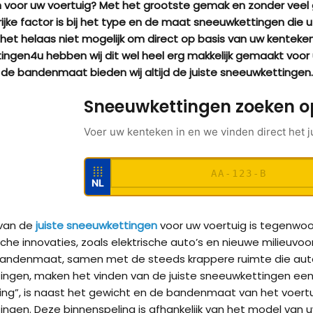
jn voor uw voertuig? Met het grootste gemak en zonder ve
ijke factor is bij het type en de maat sneeuwkettingen die u
 het helaas niet mogelijk om direct op basis van uw kenteken 
ngen4u hebben wij dit wel heel erg makkelijk gemaakt voor
 de bandenmaat bieden wij altijd de juiste sneeuwkettingen
Sneeuwkettingen zoeken o
Voer uw kenteken in en we vinden direct het j
★★★
★★★
★★★
★★★
NL
 van de
juiste sneeuwkettingen
voor uw voertuig is tegenwoo
Kön
che innovaties, zoals elektrische auto’s en nieuwe milieuvoo
andenmaat, samen met de steeds krappere ruimte die auto-
ngen, maken het vinden van de juiste sneeuwkettingen een 
Kön
ing”, is naast het gewicht en de bandenmaat van het voertuig
ngen. Deze binnenspeling is afhankelijk van het model va