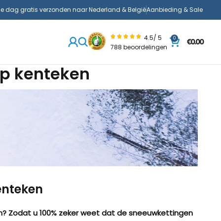
de dag gratis verzonden naar Nederland & België
Aanbieding & Sale
4.5/ 5
0
€
0.00
788 beoordelingen
p kenteken
enteken
en? Zodat u 100% zeker weet dat de sneeuwkettingen