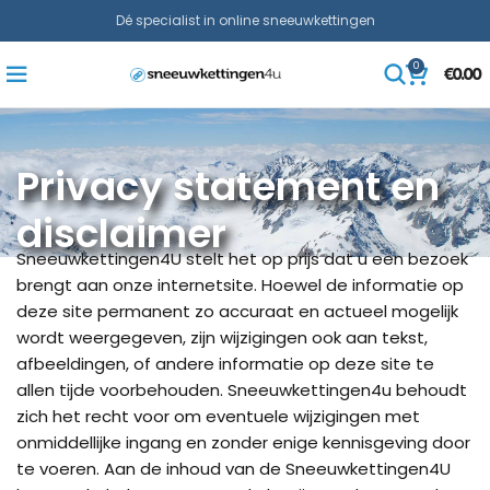
Dé specialist in online sneeuwkettingen
0
€
0.00
Privacy statement en
disclaimer
Sneeuwkettingen4U stelt het op prijs dat u een bezoek
brengt aan onze internetsite. Hoewel de informatie op
deze site permanent zo accuraat en actueel mogelijk
wordt weergegeven, zijn wijzigingen ook aan tekst,
afbeeldingen, of andere informatie op deze site te
allen tijde voorbehouden. Sneeuwkettingen4u behoudt
zich het recht voor om eventuele wijzigingen met
onmiddellijke ingang en zonder enige kennisgeving door
te voeren. Aan de inhoud van de Sneeuwkettingen4U