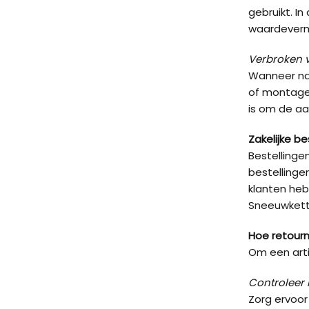
gebruikt. I
waardevermi
Verbroken 
Wanneer naa
of montage 
is om de aar
Zakelijke be
Bestellinge
bestellinge
klanten heb
Sneeuwkett
Hoe retourn
Om een arti
Controleer 
Zorg ervoor