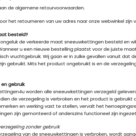
aan de algemene retourvoorwaarden.
oor het retourneren van uw adres naar onze webwinkel zijn v
aat besteld?
 ongeluk de verkeerde maat sneeuwkettingen besteld en wilt
anneer u een nieuwe bestelling plaatst voor de juiste maa
sch vruchtgebruik. Wij gaan er in zulke gevallen vanuit dat 
zijn gebruikt. Mits het product ongebruikt is en de verzegel
 en gebruik
ettingen4u worden alle sneeuwkettingen verzegeld gelever
ndien de verzegeling is verbroken en het product is gebruikt
nmerken en werking vast te stellen, vervalt het herroepingsre
ngen zijn gemonteerd of anderszins functioneel zijn ingezet
erzegeling zonder gebruik
erzegeling van de sneeuwkettingen is verbroken, wordt aan