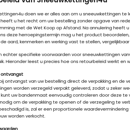
ettingen4u doen we er alles aan om u sneeuwkettingen te l
eeft u het recht om uw bestelling zonder opgave van reden
ming met de Wet Koop op Afstand. Na annulering heeft u 
dens deze herroepingstermijn mag u het product beoordelen
de aard, kenmerken en werking vast te stellen, vergelijkbaar 
n echter specifieke voorwaarden voor sneeuwkettingen va
ik. Hieronder leest u precies hoe ons retourbeleid werkt en 
j ontvangst
bij ontvangst van uw bestelling direct de verpakking en de 
ngen worden verzegeld verpakt geleverd, zodat u zeker we
 kunt uw bandenmaat eenvoudig controleren door deze te ver
Kön
t nodig om de verpakking te openen of de verzegeling te ver
beschadigd is, zal er een proportionele waardeverminderin
euw worden verkocht.
Kön
waarden