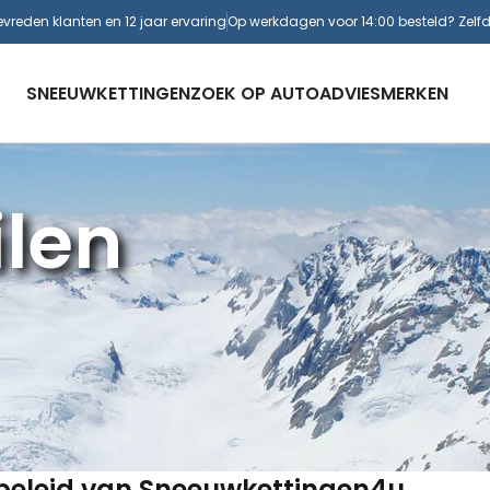
evreden klanten en 12 jaar ervaring
Op werkdagen voor 14:00 besteld? Zelf
SNEEUWKETTINGEN
ZOEK OP AUTO
ADVIES
MERKEN
ilen
beleid van Sneeuwkettingen4u