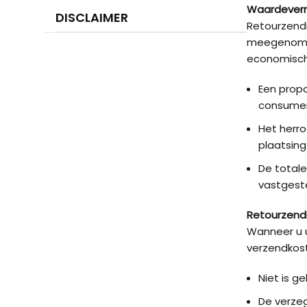
Waardeverm
DISCLAIMER
Retourzendi
meegenomen 
economisch 
Een propo
consumen
Het herro
plaatsing
De totale
vastgest
Retourzend
Wanneer u u
verzendkost
Niet is ge
De verzege