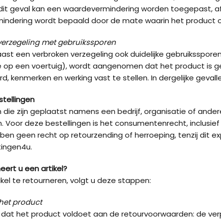
n dit geval kan een waardevermindering worden toegepast, af
ndering wordt bepaald door de mate waarin het product o
verzegeling met gebruikssporen
st een verbroken verzegeling ook duidelijke gebruikssporen
op een voertuig), wordt aangenomen dat het product is geb
d, kenmerken en werking vast te stellen. In dergelijke gevall
stellingen
n die zijn geplaatst namens een bedrijf, organisatie of ander
n. Voor deze bestellingen is het consumentenrecht, inclusief 
ben geen recht op retourzending of herroeping, tenzij dit ex
ingen4u.
eert u een artikel?
kel te retourneren, volgt u deze stappen:
het product
 dat het product voldoet aan de retourvoorwaarden: de verp