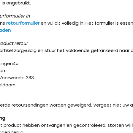
 is ongebruikt.
urformulier in
ons
retourformulier
en vul dit volledig in. Het formulier is ess
oaden
.
roduct retour
artikel zorgvuldig en stuur het voldoende gefrankeerd naar 
ingen4u
ren
Voorwaarts 383
eldoorn
erde retourzendingen worden geweigerd. Vergeet niet uw a
ing
et product hebben ontvangen en gecontroleerd, storten wij 
agen terug.