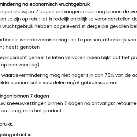
indering na economisch vruchtgebruik
ngen die wij na 7 dagen ontvangen, maar nog binnen de wet
te zijn op reis. Het is redelijk en billijk te veronderstell
vruchtgebruik hebben opgeleverd. In dergelijke gevallen be
rtionele waardevermindering toe te passen, afhankelijk va
t heeft genoten.
epingsrecht geheel te laten vervallen indien blijkt dat het pro
 op een voertuig).
 waardevermindering mag niet hoger zijn dan 75% van de aan
elde economische voordelen en/of gebruikssporen.
ingen binnen 7 dagen
w sneeuwkettingen binnen 7 dagen na ontvangst retourneer
en terug, mits het product:
bruikt.
ling intact is.