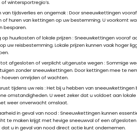
of wintersportregio’s.
 van tijdsverlies en ongemak : Door sneeuwkettingen vooraf
 of huren van kettingen op uw bestemming. U voorkomt wachtr
kan besparen.
 op huurkosten of lokale prijzen : Sneeuwkettingen vooraf a
op uw reisbestemming. Lokale prijzen kunnen vaak hoger ligge
oen.
ot afgesloten of verplicht uitgeruste wegen : Sommige wegen
tuigen zonder sneeuwkettingen. Door kettingen mee te nemen
e hoeven omrijden of wachten.
st tijdens uw reis : Het bij u hebben van sneeuwkettingen 
ne omstandigheden. U weet zeker dat u voldoet aan lokale 
 het weer onverwacht omslaat.
arheid in geval van nood : Sneeuwkettingen kunnen essentiee
t te maken krijgt met hevige sneeuwval of een afgesloten
 dat u in geval van nood direct actie kunt ondernemen.