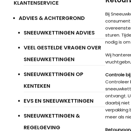
KLANTENSERVICE
Bij Sneeuwk
ADVIES & ACHTERGROND
consument h
overeenstem
SNEEUWKETTINGEN ADVIES
sturen. Tij
nodig is om 
VEEL GESTELDE VRAGEN OVER
Wij hantere
SNEEUWKETTINGEN
vruchtgebru
SNEEUWKETTINGEN OP
Controle bi
Controleer 
KENTEKEN
sneeuwketti
ontvangt. U
EVS EN SNEEUWKETTINGEN
daarbij nie
verpakking 
SNEEUWKETTINGEN &
meer als ni
REGELGEVING
Retourvoor