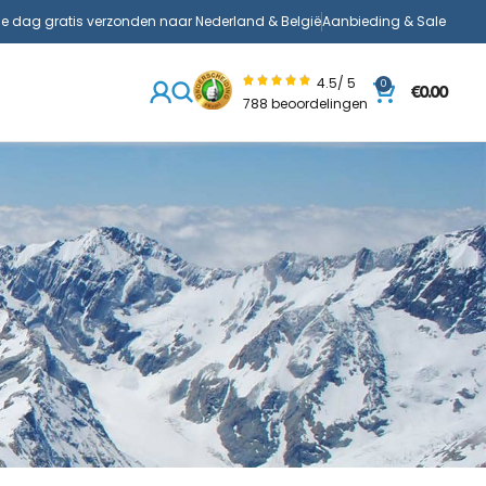
de dag gratis verzonden naar Nederland & België
Aanbieding & Sale
4.5/ 5
0
€
0.00
788 beoordelingen