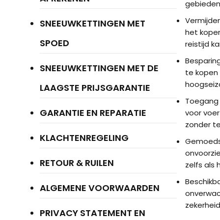
gebieden 
Vermijden
SNEEUWKETTINGEN MET
het kopen
SPOED
reistijd 
Besparing
SNEEUWKETTINGEN MET DE
te kopen 
hoogseiz
LAAGSTE PRIJSGARANTIE
Toegang t
GARANTIE EN REPARATIE
voor voer
zonder t
KLACHTENREGELING
Gemoedsru
onvoorzie
RETOUR & RUILEN
zelfs als
Beschikba
ALGEMENE VOORWAARDEN
onverwach
zekerheid
PRIVACY STATEMENT EN