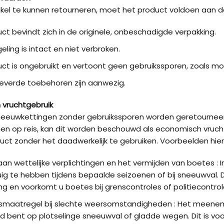
kel te kunnen retourneren, moet het product voldoen aan 
Kön
SUV
ct bevindt zich in de originele, onbeschadigde verpakking.
eling is intact en niet verbroken.
Kön
ct is ongebruikt en vertoont geen gebruikssporen, zoals mon
4×4
eleverde toebehoren zijn aanwezig.
Kön
 vruchtgebruik
Tes
euwkettingen zonder gebruikssporen worden geretourneerd, m
op reis, kan dit worden beschouwd als economisch vruchtg
duct zonder het daadwerkelijk te gebruiken. Voorbeelden hierv
an wettelijke verplichtingen en het vermijden van boetes : I
ig te hebben tijdens bepaalde seizoenen of bij sneeuwval.
ing en voorkomt u boetes bij grenscontroles of politiecontrol
smaatregel bij slechte weersomstandigheden : Het meenem
d bent op plotselinge sneeuwval of gladde wegen. Dit is voora