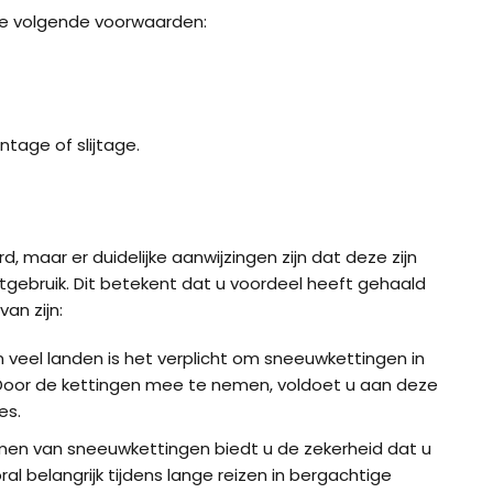
de volgende voorwaarden:
ig K-Summit XL voor
König K-Summit XXL voor
König K-S
’s
SUV’s
bussen / 
ig XB-16 (16mm) voor
König XD-16 Pro
König XD-
tage of slijtage.
 en SUV
ig XG-12 Pro 252 voor
la Model Y
aar er duidelijke aanwijzingen zijn dat deze zijn
ebruik. Dit betekent dat u voordeel heeft gehaald
an zijn:
n veel landen is het verplicht om sneeuwkettingen in
 Door de kettingen mee te nemen, voldoet u aan deze
es.
en van sneeuwkettingen biedt u de zekerheid dat u
l belangrijk tijdens lange reizen in bergachtige