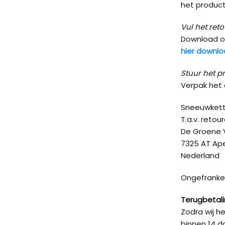
het product
Vul het reto
Download 
hier downl
Stuur het p
Verpak het 
Sneeuwkett
T.a.v. retou
De Groene 
7325 AT Ap
Nederland
Ongefranke
Terugbetal
Zodra wij h
binnen 14 d