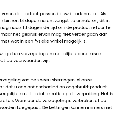
everen die perfect passen bij uw bandenmaat. Als
 binnen 14 dagen na ontvangst te annuleren, dit in
nogmaals 14 dagen de tijd om de product retour te
, maar het gebruik ervan mag niet verder gaan dan
met wat in een fysieke winkel mogelijk is.
nwege hun verzegeling en mogelijke economisch
wat de voorwaarden zijn.
verzegeling van de sneeuwkettingen. Al onze
et dat u een onbeschadigd en ongebruikt product
gelijken met de informatie op de verpakking. Het is
ig CB-12
König CB-7 (7mm)
König CD
breken. Wanneer de verzegeling is verbroken of de
g worden toegepast. De kettingen kunnen immers niet
ig Easy-Fit CU-9
König Easy-Fit voor SUV’s
König K-SL