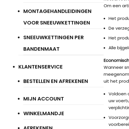
Om een arti
MONTAGEHANDLEIDINGEN
Het produ
VOOR SNEEUWKETTINGEN
De verzeg
SNEEUWKETTINGEN PER
Het produ
Alle bijg
BANDENMAAT
Economisch
KLANTENSERVICE
Wanneer sne
meegenomen 
BESTELLEN EN AFREKENEN
uit het pro
Voldoen a
MIJN ACCOUNT
uw voertu
verplicht
WINKELMANDJE
Voorzorg
voorberei
AFREKENEN