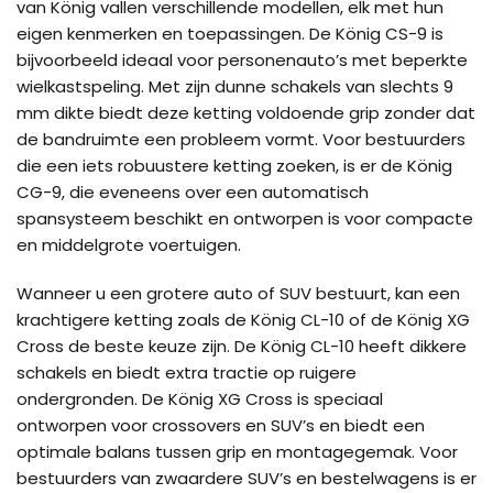
van König vallen verschillende modellen, elk met hun
eigen kenmerken en toepassingen. De König CS-9 is
bijvoorbeeld ideaal voor personenauto’s met beperkte
wielkastspeling. Met zijn dunne schakels van slechts 9
mm dikte biedt deze ketting voldoende grip zonder dat
de bandruimte een probleem vormt. Voor bestuurders
die een iets robuustere ketting zoeken, is er de König
CG-9, die eveneens over een automatisch
spansysteem beschikt en ontworpen is voor compacte
en middelgrote voertuigen.
Wanneer u een grotere auto of SUV bestuurt, kan een
krachtigere ketting zoals de König CL-10 of de König XG
Cross de beste keuze zijn. De König CL-10 heeft dikkere
schakels en biedt extra tractie op ruigere
ondergronden. De König XG Cross is speciaal
ontworpen voor crossovers en SUV’s en biedt een
optimale balans tussen grip en montagegemak. Voor
bestuurders van zwaardere SUV’s en bestelwagens is er