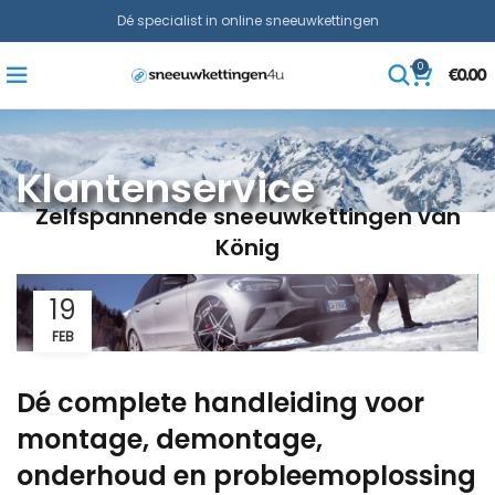
Dé specialist in online sneeuwkettingen
0
€
0.00
Klantenservice
Zelfspannende sneeuwkettingen van
König
19
FEB
Dé complete handleiding voor
montage, demontage,
onderhoud en probleemoplossing